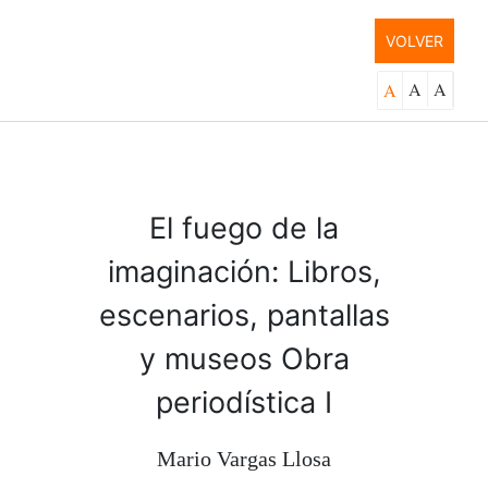
VOLVER
A
A
A
El fuego de la
imaginación: Libros,
escenarios, pantallas
y museos Obra
periodística I
Mario Vargas Llosa