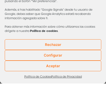
pulsando el botón "Ver preferencias".
Además, si has habilitado “Google Signals” desde tu usuario de
Google, debes saber que Google Analytics estará recabando
información agregada sobre ti.
Para obtener más información sobre cómo utilizamos las cookies
dirígete a nuestra
Política de cookies
.
Rechazar
Configurar
Aceptar
Propuestas didácticas
Política de Cookies
Política de Privacidad
Actividades de inicio de curso 2025-26
Actividades de inicio de curso 2025-26 No nos hemos
dado cuenta y ya estamos a septiembre otra vez. Curso