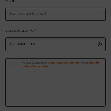
Email:*
Etapa educativa*
Compartir:
Selecciona una
BIOGRAFÍA
He leído y acepto las
Condiciones del Servicio
y la
política de
Andy Matthews
es un escritor y actor cómico
protección de datos
.
australiano. Tiene formación como ingeniero y en
educación, pero se desempeña como cómico,
labor en la que ha obtenido diversos
reconocimientos a lo largo de su carrera.
LIBROS