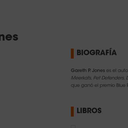
ones
BIOGRAFÍA
 necesitas buscar por género o materia, puedes hacerlo desde
Gareth P. Jones
es el autor
catálogo personalizado, contacta con nosotros ¡y te ay
Meerkats
,
Pet Defenders
,
que ganó el premio Blue P
LIBROS