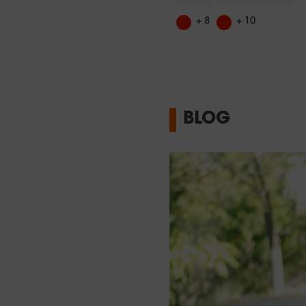
+ 8
+ 10
BLOG