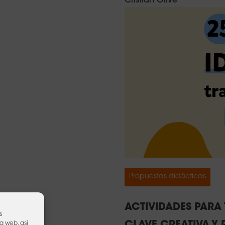
Cristian Olivé
Propuestas didácticas
ACTIVIDADES PARA 
s
CLAVE CREATIVA Y R
a web, así