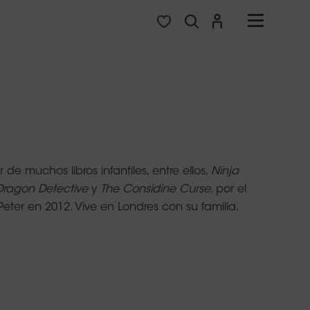
 los filtros de catálogo. Y, si no
 de muchos libros infantiles, entre ellos,
Ninja
udamos!
Dragon Detective
y
The Considine Curse
, por el
eter en 2012. Vive en Londres con su familia.