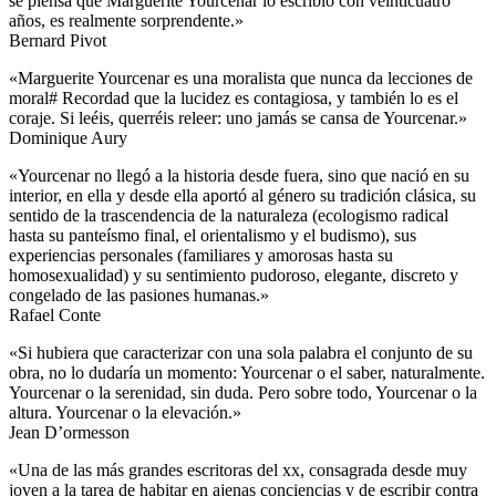
se piensa que Marguerite Yourcenar lo escribió con veinticuatro
años, es realmente sorprendente.»
Bernard Pivot
«Marguerite Yourcenar es una moralista que nunca da lecciones de
moral# Recordad que la lucidez es contagiosa, y también lo es el
coraje. Si leéis, querréis releer: uno jamás se cansa de Yourcenar.»
Dominique Aury
«Yourcenar no llegó a la historia desde fuera, sino que nació en su
interior, en ella y desde ella aportó al género su tradición clásica, su
sentido de la trascendencia de la naturaleza (ecologismo radical
hasta su panteísmo final, el orientalismo y el budismo), sus
experiencias personales (familiares y amorosas hasta su
homosexualidad) y su sentimiento pudoroso, elegante, discreto y
congelado de las pasiones humanas.»
Rafael Conte
«Si hubiera que caracterizar con una sola palabra el conjunto de su
obra, no lo dudaría un momento: Yourcenar o el saber, naturalmente.
Yourcenar o la serenidad, sin duda. Pero sobre todo, Yourcenar o la
altura. Yourcenar o la elevación.»
Jean D’ormesson
«Una de las más grandes escritoras del xx, consagrada desde muy
joven a la tarea de habitar en ajenas conciencias y de escribir contra