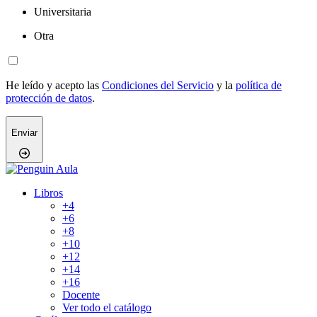
Universitaria
Otra
He leído y acepto las
Condiciones del Servicio
y la
política de
protección de datos
.
Enviar
Skip
to
Libros
content
+4
+6
+8
+10
+12
+14
+16
Docente
Ver todo el catálogo