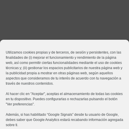
Utilizamos cookies propias y de terceros, de sesión y persistentes, con las
finalidades de (i) mejorar el funcionamiento y rendimiento de la página
web, así como permitir ciertas funcionalidades mediante el uso de cookies
técnicas y; (ii) gestionar los espacios publicitarios de nuestra página web y
la publicidad propia a mostrar en otras páginas web, según aquellos
¿Quieres una propuesta personalizada o necesitas
aspectos que consideramos de tu interés de acuerdo con tu navegación a
través de nuestros contenidos.
ayuda?
CONTÁCTANOS
Al hacer clic en "Aceptar", aceptas el almacenamiento de todas las cookies
en tu dispositivo. Puedes configurarlas o rechazarlas pulsando el botón
Síguenos en las redes
"Ver preferencias".
Además, si has habilitado “Google Signals” desde tu usuario de Google,
Quiénes somos
Aviso Legal
Política de Privacidad
debes saber que Google Analytics estará recabando información agregada
sobre ti.
Política de Cookies