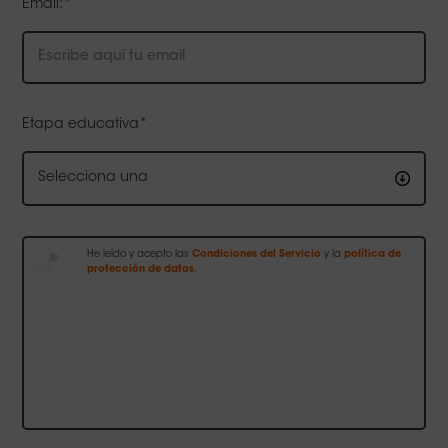
Email:*
SECRET D’EN JON GARFI
SECRETO DE JON GARFIO
Read more
Read more
Etapa educativa*
Selecciona una
AESOP’S FABLES (ENGLISH)
Read more
He leído y acepto las
Condiciones del Servicio
y la
política de
protección de datos
.
ADREÇA DESCONEGUDA
Read more