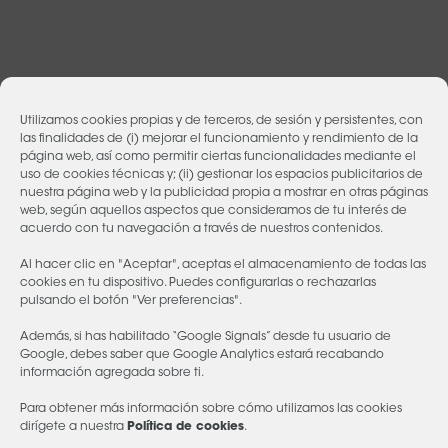
←
1
2
3
4
5
6
7
…
70
71
72
→
Utilizamos cookies propias y de terceros, de sesión y persistentes, con
las finalidades de (i) mejorar el funcionamiento y rendimiento de la
página web, así como permitir ciertas funcionalidades mediante el
uso de cookies técnicas y; (ii) gestionar los espacios publicitarios de
¿Quieres una propuesta personalizada o
nuestra página web y la publicidad propia a mostrar en otras páginas
necesitas ayuda?
CONTÁCTANOS
web, según aquellos aspectos que consideramos de tu interés de
acuerdo con tu navegación a través de nuestros contenidos.
Al hacer clic en "Aceptar", aceptas el almacenamiento de todas las
Síguenos en las redes
cookies en tu dispositivo. Puedes configurarlas o rechazarlas
pulsando el botón "Ver preferencias".
Quiénes somos
Aviso Legal
Además, si has habilitado “Google Signals” desde tu usuario de
Política de Privacidad
Política de Cookies
Google, debes saber que Google Analytics estará recabando
información agregada sobre ti.
Para obtener más información sobre cómo utilizamos las cookies
dirígete a nuestra
Política de cookies
.