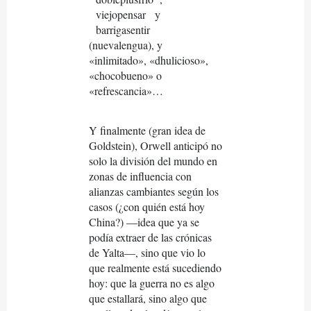
viejopensar
y
barrigasentir
(nuevalengua), y
«inlimitado», «dhulicioso»,
«chocobueno» o
«refrescancia»…
Y finalmente (gran idea de
Goldstein), Orwell anticipó no
solo la división del mundo en
zonas de inﬂuencia con
alianzas cambiantes según los
casos (¿con quién está hoy
China?) —idea que ya se
podía extraer de las crónicas
de Yalta—, sino que vio lo
que realmente está sucediendo
hoy: que la guerra no es algo
que estallará, sino algo que