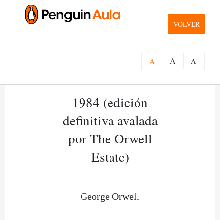
VOLVER
A
A
A
1984 (edición
definitiva avalada
por The Orwell
Estate)
George Orwell