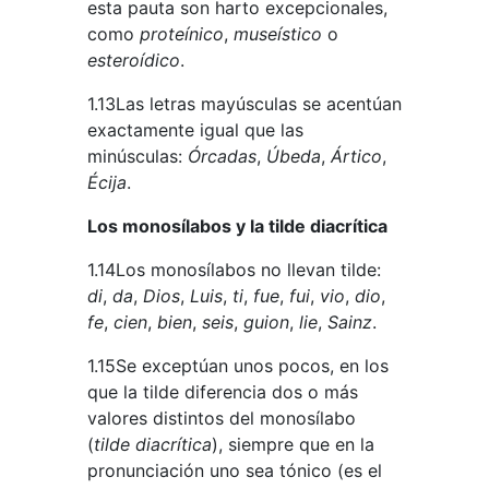
esta pauta son harto excepcionales,
como
proteínico
,
museístico
o
esteroídico
.
1.13Las letras mayúsculas se acentúan
exactamente igual que las
minúsculas:
Órcadas
,
Úbeda
,
Ártico
,
Écija
.
Los monosílabos y la tilde diacrítica
1.14Los monosílabos no llevan tilde:
di
,
da
,
Dios
,
Luis
,
ti
,
fue
,
fui
,
vio
,
dio
,
fe
,
cien
,
bien
,
seis
,
guion
,
lie
,
Sainz
.
1.15Se exceptúan unos pocos, en los
que la tilde diferencia dos o más
valores distintos del monosílabo
(
tilde diacrítica
), siempre que en la
pronunciación uno sea tónico (es el