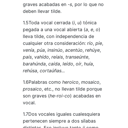
graves acabadas en
-s
, por lo que no
deben llevar tilde.
1.5Toda vocal cerrada (
i
,
u
) tónica
pegada a una vocal abierta (
a
,
e
,
o
)
lleva tilde, con independencia de
cualquier otra consideración:
río
,
píe
,
venía
,
púa
,
insinúo
,
acentúo
,
rehúye
,
país
,
vahído
,
reíais
,
transeúnte
,
barahúnda
,
caída
,
leído
,
oír
,
huía
,
rehúsa
,
cortaúñas...
1.6Palabras como
heroico
,
mosaico
,
prosaico
, etc., no llevan tilde porque
son graves (
he-roi-co
) acabadas en
vocal.
1.7Dos vocales iguales cualesquiera
pertenecen siempre a dos sílabas
distintas. Eso incluye tanto
ii
como