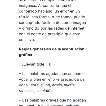
imágenes. Al contrario que el
contenido hablado, un error en un
rótulo, sea formal o de fondo, puede
ser captado fácilmente como imagen
y difundido por las redes de internet,
con el coste de prestigio que esto
conlleva.
Reglas generales de la acentuación
gráﬁca
1.3Llevan tilde (´):
• Las palabras agudas que acaban en
vocal o bien en
-n
o
-s
precedida de
vocal:
sofá
,
sillón
,
arnés
,
miráis
,
dieciséis
,
semidiós
.
• Las palabras graves que no acaban
en vocal,
-n
o
-s
:
césped
,
mármol
,