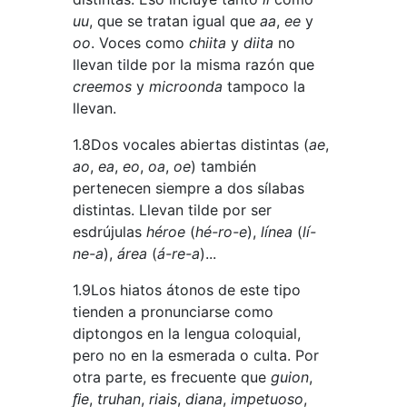
uu
, que se tratan igual que
aa
,
ee
y
oo
. Voces como
chiita
y
diita
no
llevan tilde por la misma razón que
creemos
y
microonda
tampoco la
llevan.
1.8Dos vocales abiertas distintas (
ae
,
ao
,
ea
,
eo
,
oa
,
oe
) también
pertenecen siempre a dos sílabas
distintas. Llevan tilde por ser
esdrújulas
héroe
(
hé-ro-e
),
línea
(
lí-
ne-a
),
área
(
á-re-a
)...
1.9Los hiatos átonos de este tipo
tienden a pronunciarse como
diptongos en la lengua coloquial,
pero no en la esmerada o culta. Por
otra parte, es frecuente que
guion
,
ﬁe
,
truhan
,
riais
,
diana
,
impetuoso
,