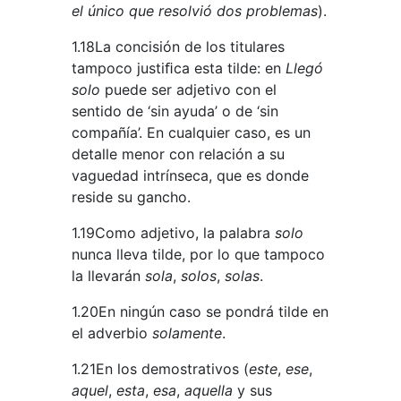
el único que resolvió dos problemas
).
1.18La concisión de los titulares
tampoco justiﬁca esta tilde: en
Llegó
solo
puede ser adjetivo con el
sentido de ‘sin ayuda’ o de ‘sin
compañía’. En cualquier caso, es un
detalle menor con relación a su
vaguedad intrínseca, que es donde
reside su gancho.
1.19Como adjetivo, la palabra
solo
nunca lleva tilde, por lo que tampoco
la llevarán
sola
,
solos
,
solas
.
1.20En ningún caso se pondrá tilde en
el adverbio
solamente
.
1.21En los demostrativos (
este
,
ese
,
aquel
,
esta
,
esa
,
aquella
y sus