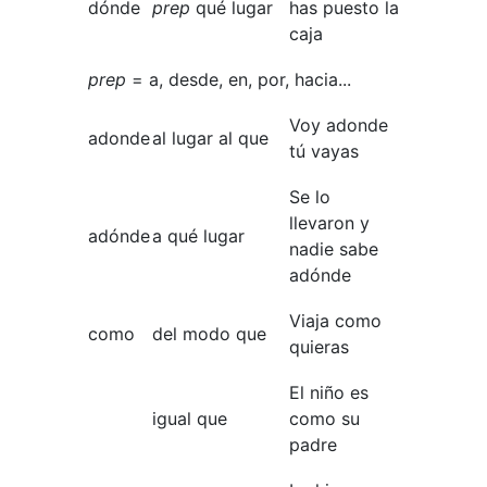
dónde
prep
qué lugar
has puesto la
caja
prep
= a, desde, en, por, hacia...
Voy adonde
adonde
al lugar al que
tú vayas
Se lo
llevaron y
adónde
a qué lugar
nadie sabe
adónde
Viaja como
como
del modo que
quieras
El niño es
igual que
como su
padre