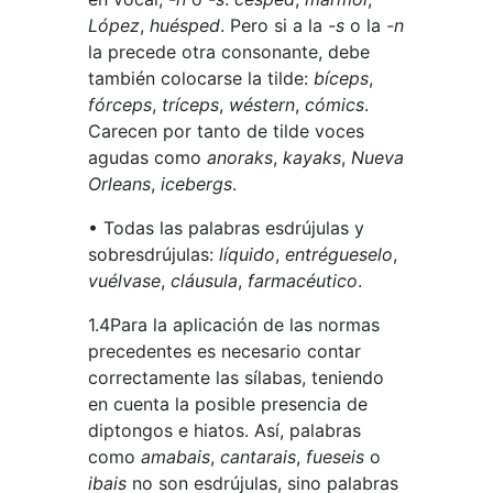
López
,
huésped
. Pero si a la
-s
o la
-n
la precede otra consonante, debe
también colocarse la tilde:
bíceps
,
fórceps
,
tríceps
,
wéstern
,
cómics
.
Carecen por tanto de tilde voces
agudas como
anoraks
,
kayaks
,
Nueva
Orleans
,
icebergs
.
• Todas las palabras esdrújulas y
sobresdrújulas:
líquido
,
entrégueselo
,
vuélvase
,
cláusula
,
farmacéutico
.
1.4Para la aplicación de las normas
precedentes es necesario contar
correctamente las sílabas, teniendo
en cuenta la posible presencia de
diptongos e hiatos. Así, palabras
como
amabais
,
cantarais
,
fueseis
o
ibais
no son esdrújulas, sino palabras