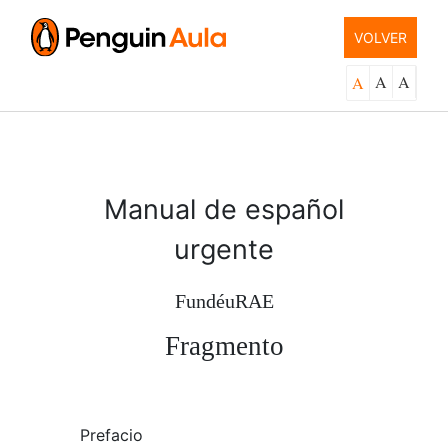
VOLVER
A
A
A
Manual de español
urgente
FundéuRAE
Fragmento
Prefacio