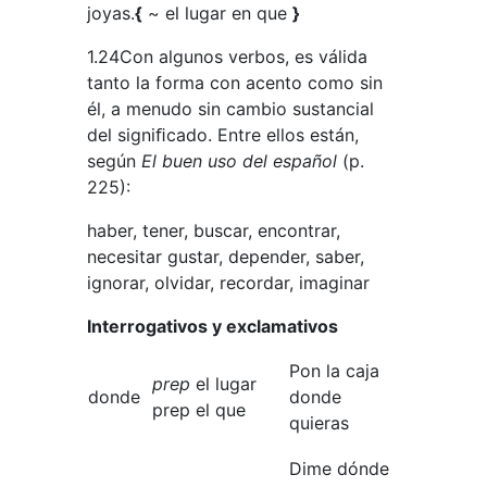
joyas.
{
~ el lugar en que
}
1.24Con algunos verbos, es válida
tanto la forma con acento como sin
él, a menudo sin cambio sustancial
del signiﬁcado. Entre ellos están,
según
El buen uso del español
(p.
225):
haber, tener, buscar, encontrar,
necesitar gustar, depender, saber,
ignorar, olvidar, recordar, imaginar
Interrogativos y exclamativos
Pon la caja
prep
el lugar
donde
donde
prep el que
quieras
Dime dónde