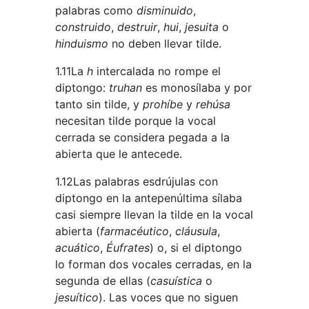
palabras como
disminuido
,
construido
,
destruir
,
hui
,
jesuita
o
hinduismo
no deben llevar tilde.
1.11La
h
intercalada no rompe el
diptongo:
truhan
es monosílaba y por
tanto sin tilde, y
prohíbe
y
rehúsa
necesitan tilde porque la vocal
cerrada se considera pegada a la
abierta que le antecede.
1.12Las palabras esdrújulas con
diptongo en la antepenúltima sílaba
casi siempre llevan la tilde en la vocal
abierta (
farmacéutico
,
cláusula
,
acuático
,
Éufrates
) o, si el diptongo
lo forman dos vocales cerradas, en la
segunda de ellas (
casuística
o
jesuítico
). Las voces que no siguen