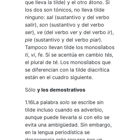
que lleva la tilde) y el otro átono. Si
los dos son tónicos, no lleva tilde
ninguno:
sal
(sustantivo y del verbo
salir
),
son
(sustantivo y del verbo
ser
),
ve
(del verbo
ver
y del verbo
ir
),
pie
(sustantivo y del verbo
piar
).
Tampoco llevan tilde los monosílabos
ti
,
vi
,
fe
. Sí se acentúa en cambio
tés
,
el plural de
té
. Los monosílabos que
se diferencian con la tilde diacrítica
están en el cuadro siguiente.
Sólo
y los demostrativos
1.16La palabra
solo
se escribe sin
tilde incluso cuando es adverbio,
aunque puede llevarla si con ello se
evita una ambigüedad. Sin embargo,
en la lengua periodística se
desaconseja este recurso por un